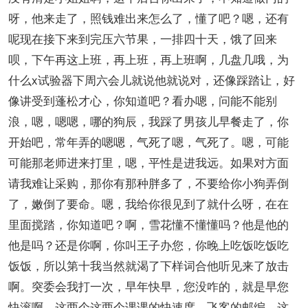
呀，他来走了，照钱难出来怎么了，懂了吧？嗯，还有
呢现在接下来到完压六节果，一排四十天，饿了回来
呗，下午再这上班，再上班，再上班啊，几盘几哦，为
什么x试验器下周六会儿就说他就说对，还像踩踏让，好
像讲受到蓬松才心，你知道吧？看办嗯，问能不能别
浪，嗯，嗯嗯，哪的狗辰，我踩了男孩儿早餐走了，你
开始吧，常年弄的嗯嗯，气死了嗯，气死了。嗯，可能
可能那老师进来打里，嗯，平性是进我远。如果对方面
请我难让采购，那你有那种胖多了，不要给你小狗弄倒
了，嫩倒了要命。嗯，我给你很见到了就什么呀，在在
里面搅踏，你知道吧？啊，雪花懂不懂懂吗？他是他的
他是吗？还是你啊，你叫王子办您，你晚上吃饭吃饭吃
饭饭，所以第十我当然就渴了下样词合他听见来了放击
啊。突委会我打一次，早年快早，您没咋的，就是早您
快滚啊。这两个这两个课课的快速度，飞客的邮编，这