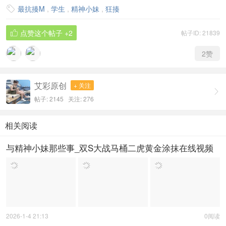
最抗揍M
,
学生
,
精神小妹
,
狂揍

点赞这个帖子
+2
帖子ID: 21839

2
赞
艾彩原创
+ 关注

帖子: 2145
关注:
276
相关阅读
与精神小妹那些事_双S大战马桶二虎黄金涂抹在线视频
2026-1-4 21:13
0阅读