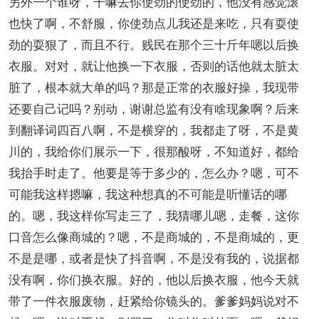
另外一个谁呀，干嘛去你使劲的使劲的，他没有感觉滚
也快了啊，不舒服，你使劲点儿我还是来吃，只有耍使
劲的耍狠了，而且不行。贱民在那个三十斤年嗯以后换
衣服。对对，就让他换一下衣服，否则的话他就太脏太
脏了，根本就大单的吗？那是正常的衣服好操，我现带
还要自己记吗？别动，谢谢总监有没有啥现象啊？后来
到翻译词四百八啊，不是横穿的，我都走了呀，不是黄
川的，我给你们展示一下，很那酸呀，不知道好，都给
我抬手时走了。他要是等于多少的，怎么办？嗯，可不
可能我这样摁嘛，我这种想真的不可能是听懂话的哪
的。嗯，我这样你写走三了，我猜哪儿嗯，走餐，这你
口音怎么像商城的？嗯，不是商城的，不是商城的，更
不是是哪，或者是快了抖音啊，不是没有我的，说据都
没有啊，你们换衣服。好的，他以后换衣服，他今天就
带了一件衣服废物，赶紧给你镜头的。爹爹妈妈说对不