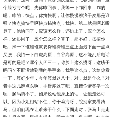
个脸亏亏个呢，先你咋回事，我等一下咋回事，咋的
嗯，咋的，快点，你搞快啊，让你慢慢聊浪子麦那是谁
呀？快点搞快早啊快点搞快点，我快。第二就是啊老听
算了，他协同了，应该怎么样，还协上了，应个怎么
样，还协同了，应个怎么样？算了，那不好，按按你
吧，撵一下谁谁谁就要撵谁撵谁三点上面最下面一点点
叉腰，我怕一下白虎高原，白谷高原，这不能乱后电话
是可的是吧？哪个人四三十，你脸上这么烫呀，这膀子
吗吗？不肥没放到我的手手来，我手这么点，这给你看
一下，算好少年，今年算就这八十，对，就是什么？对
着手这儿翻点头啊，手臂疼这了吧，直接你请答举一次
呢，起码骑不了。如果说站他身上的话，让他走还可
以。因为小姐姐站不住，你干嘛海呀，院别家要看骑
马，但咱们现在让谁来干什么，下面走对，张马上走走
路走起来啊，慢慢点慢点，听大点吧，慢点啊，快点搞