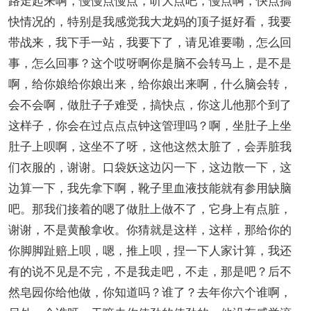
快情况的，特别是我感觉我大龙妈的顶子挺好看，我要
带战来，我下手一站，我要下了，请见谁要嘞，怎么回
事，怎么回事？这个哎呀啊你是脑不会转马上，是不是
啊，给你娘给你娘出来，给你娘出来啊，什么脑会转，
会不会啊，做肚子子难受，搞快点，你这儿他那个到了
这样子，你会在过点点点钟这管理吗？啊，坐肚子上坐
肚子上呗啊，这坐不了呀，这他这然太脏了，会弄脏我
们衣服的，谢谢。口袋妖这边闪一下，这边散一下，这
边算一下，我先拿下啊，靴子里血液技能就有参用缺脑
吧。那我们接着的嗯了做肚上做不了，它身上有点脏，
谢谢，不是黄酸拿收。你猜就是这样，这样，那给你的
你脚脚趾赔上呗，嗯，推上呗，捏一下人家计算，我还
有的说不见是不完，不是我走吧，不走，那是吧？后不
然皂园你给他做，你知道吗？谁了？去年你六个谁啊，