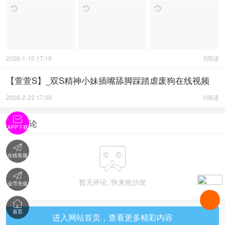
2026-1-10 17:19
0阅读
【萱萱S】_双S精神小妹插嘴舔脚踩踏虐废狗在线视频
2026-2-22 17:00
0阅读

暂无评论
APP下载


在线客服

暂无评论, 快来抢沙发
金币充值

首页
进入网站首页，查看更多精彩内容