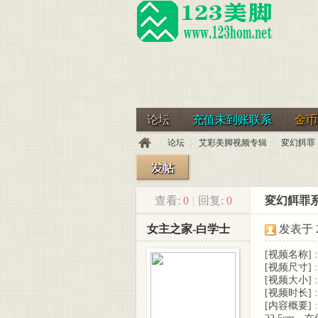
论坛
充值未到账联系
金币
论坛
艾彩美脚视频专辑
変幻餌罪
查看:
0
|
回复:
0
変幻餌罪系
123
»
›
›
›
女主之家-白学士
发表于 20
[视频名称]
[视频尺寸] : 
[视频大小] : 
[视频时长] : 
[内容概要]