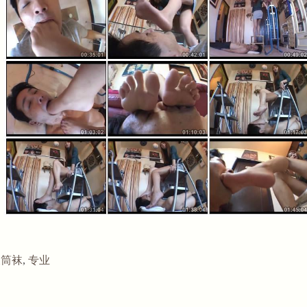
长筒袜
,
专业