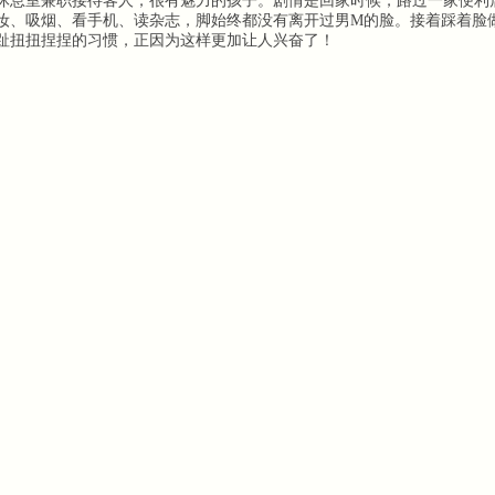
m，在休息室兼职接待客人，很有魅力的孩子。剧情是回家时候，路过一家便
妆、吸烟、看手机、读杂志，脚始终都没有离开过男M的脸。接着踩着脸
趾扭扭捏捏的习惯，正因为这样更加让人兴奋了！