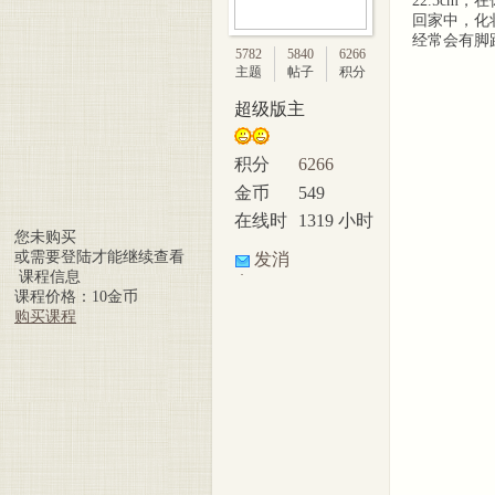
22.5c
回家中，化
经常会有脚
美脚
5782
5840
6266
主题
帖子
积分
超级版主
积分
6266
金币
549
在线时
1319 小时
您未购买
间
或需要登陆才能继续查看
发消
论坛
课程信息
息
课程价格：10金币
购买课程